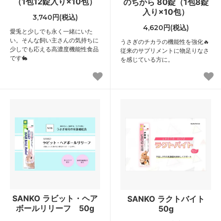
（1包12錠入り×10包）
のちから 80錠（1包8錠
入り×10包）
3,740円(税込)
4,620円(税込)
愛兎と少しでも永く一緒にいた
い。そんな飼い主さんの気持ちに
うさぎのチカラの機能性を強化🔥
少しでも応える高濃度機能性食品
従来のサプリメントに物足りなさ
です🐇
を感じている方に。
SANKO ラビット・ヘア
SANKO ラクトバイト
ボールリリーフ 50g
50g