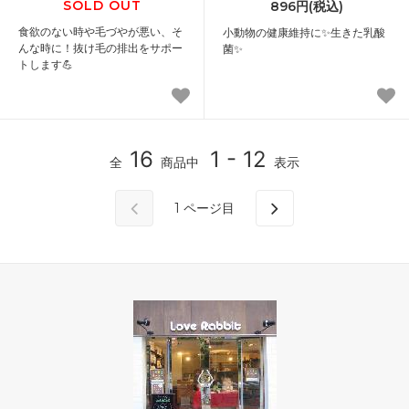
SOLD OUT
896円(税込)
食欲のない時や毛づやが悪い、そ
小動物の健康維持に✨生きた乳酸
んな時に！抜け毛の排出をサポー
菌✨
トします💪
16
1 - 12
全
商品中
表示
1
ページ目