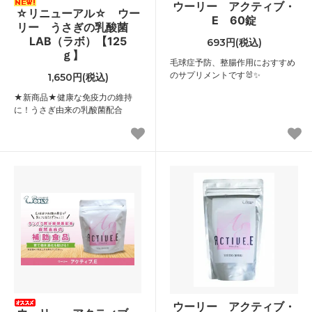
ウーリー アクティブ・
☆リニューアル☆ ウー
E 60錠
リー うさぎの乳酸菌
LAB（ラボ）【125
693円(税込)
ｇ】
毛球症予防、整腸作用におすすめ
のサプリメントです🐰✨
1,650円(税込)
★新商品★健康な免疫力の維持
に！うさぎ由来の乳酸菌配合
ウーリー アクティブ・