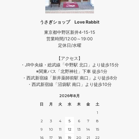
うさぎショップ Love Rabbit
東京都中野区新井4-15-15
営業時間/12:00～19:00
定休日/水曜
【アクセス】
・JR中央線・総武線「中野駅 北口」より徒歩15分
※関東バス「北野神社」下車 徒歩1分
・西武新宿線「新井薬師前駅 南口」より徒歩8分
・西武新宿線「沼袋駅 南口」より徒歩10分
2026年8月
日
月
火
水
木
金
土
1
2
3
4
5
6
7
8
9
10
11
12
13
14
15
16
17
18
19
20
21
22